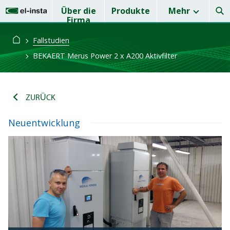
Über die
Produkte
Mehr
Firma
Fallstudien
BEKAERT Merus Power 2 x A200 Aktivfilter
ZURÜCK
Neuentwicklung