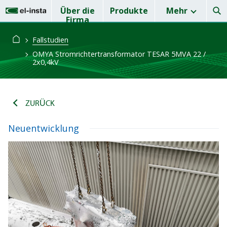
Über die
Produkte
Mehr
Firma
Fallstudien
OMYA Stromrichtertransformator TESAR 5MVA 22 /
2x0,4kV
ZURÜCK
Neuentwicklung