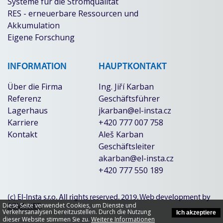
Systeme für die Stromqualität
RES - erneuerbare Ressourcen und
Akkumulation
Eigene Forschung
INFORMATION
HAUPTKONTAKT
Über die Firma
Ing. Jiří Karban
Referenz
Geschäftsführer
Lagerhaus
jkarban@el-insta.cz
Karriere
+420 777 007 758
Kontakt
Aleš Karban
Geschäftsleiter
akarban@el-insta.cz
+420 777 550 189
(c) El-Insta s.r.o. All rights reserved. 2019. Web development by
SOVA NET
.
Diese Seite verwendet Cookies, um Dienste und
Verkehrsanalysen bereitzustellen. Durch die Nutzung
Ich akzeptiere
dieser Website stimmen Sie zu.
Weitere Informationen