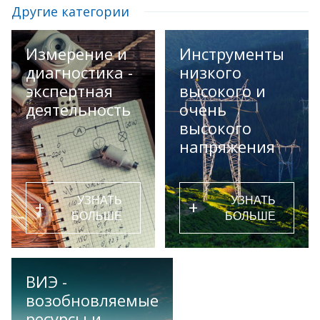
Другие категории
Измерение и
Инструменты
диагностика -
низкого
экспертная
высокого и
деятельность
очень
высокого
напряжения
УЗНАТЬ
УЗНАТЬ
+
+
БОЛЬШЕ
БОЛЬШЕ
ВИЭ -
возобновляемые
ресурсы и