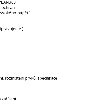
EPLAN360
h ochran
vysokého napětí
ipravujeme )
í, rozmístění prvků, specifikace
h zařízení