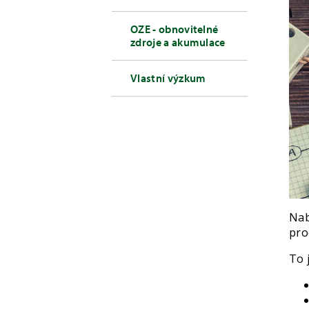
OZE - obnovitelné
zdroje a akumulace
Vlastní výzkum
Nab
pro
To 