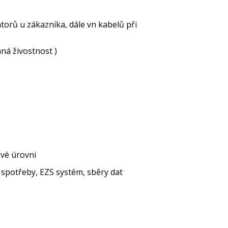
orů u zákazníka, dále vn kabelů při
ná živostnost )
ové úrovni
a spotřeby, EZS systém, sběry dat
)