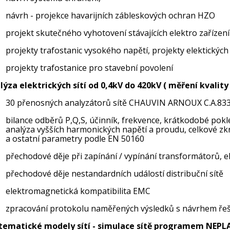
návrh - projekce havarijních zábleskových ochran HZO
projekt skutečného vyhotovení stávajících elektro zařízení
projekty trafostanic vysokého napětí, projekty elektických
projekty trafostanice pro stavební povolení
lýza elektrických sítí od 0,4kV do 420kV ( měření kvality 
30 přenosných analyzátorů sítě CHAUVIN ARNOUX C.A.833
bilance odběrů P,Q,S, účinník, frekvence, krátkodobé pokles
analýza vyšších harmonických napětí a proudu, celkové zkre
a ostatní parametry podle EN 50160
přechodové děje při zapínání / vypínání transformátorů, ele
přechodové děje nestandardních událostí distribuční sítě
elektromagnetická kompatibilita EMC
zpracování protokolu naměřených výsledků s návrhem ře
ematické modely sítí - simulace sítě programem NEPL