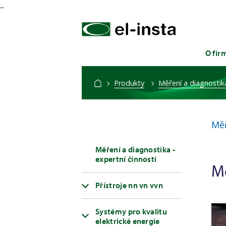
_
O fir
Produkty
Měření a diagnostika
Měř
Měření a diagnostika -
expertní činnosti
Mě
Přístroje nn vn vvn
Systémy pro kvalitu
elektrické energie