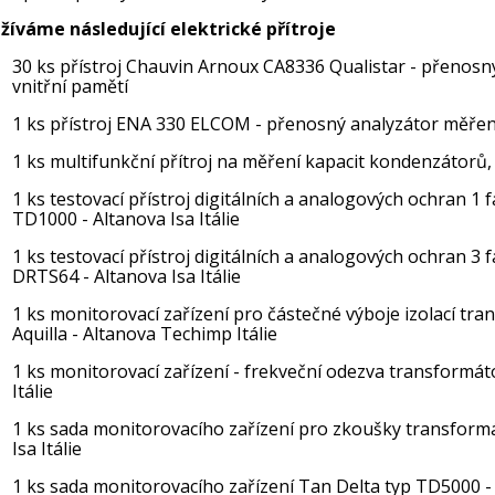
žíváme následující elektrické přítroje
30 ks přístroj Chauvin Arnoux CA8336 Qualistar - přenosný 
vnitřní pamětí
1 ks přístroj ENA 330 ELCOM - přenosný analyzátor měření 
1 ks multifunkční přítroj na měření kapacit kondenzátorů
1 ks testovací přístroj digitálních a analogových ochran 1
TD1000 - Altanova Isa Itálie
1 ks testovací přístroj digitálních a analogových ochran 3
DRTS64 - Altanova Isa Itálie
1 ks monitorovací zařízení pro částečné výboje izolací tr
Aquilla - Altanova Techimp Itálie
1 ks monitorovací zařízení - frekveční odezva transformát
Itálie
1 ks sada monitorovacího zařízení pro zkoušky transform
Isa Itálie
1 ks sada monitorovacího zařízení Tan Delta typ TD5000 - 