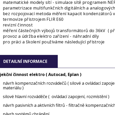
matematické modely sítí - simulace sítě programem N
parametrizace multifunkčních digitálních a analogovýc
bez rozpojovací metoda měření kapacit kondenzátorů 
termovize přístrojem FLIR E60
revizní činnost
měření částečných výbojů transformátorů do 36kV ( př
provoz a údržba elektro zařízení - náhradní díly
pro práci a školení používáme následující přístroje
DETAILNÍ INFORMACE
jekční činnost elektro ( Autocad, Eplan )
návrh kompenzačních rozvádečů ( silové a ovládací zapojen
materiálu )
silové hlavní rozváděče ( ovládací zapojení, rozmístění )
návrh pasivních a aktivních filtrů - filtračně kompenzačníc
návrh systémů chránění,