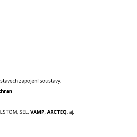
stavech zapojení soustavy.
chran
ALSTOM, SEL,
VAMP, ARCTEQ
, aj.