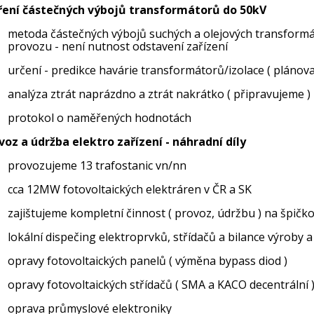
ení částečných výbojů transformátorů do 50kV
metoda částečných výbojů suchých a olejových transformát
provozu - není nutnost odstavení zařízení
určení - predikce havárie transformátorů/izolace ( plánova
analýza ztrát naprázdno a ztrát nakrátko ( připravujeme )
protokol o naměřených hodnotách
voz a údržba elektro zařízení - náhradní díly
provozujeme 13 trafostanic vn/nn
cca 12MW fotovoltaických elektráren v ČR a SK
zajištujeme kompletní činnost ( provoz, údržbu ) na špičk
lokální dispečing elektroprvků, střídačů a bilance výroby 
opravy fotovoltaických panelů ( výměna bypass diod )
opravy fotovoltaických střídačů ( SMA a KACO decentrální 
oprava průmyslové elektroniky