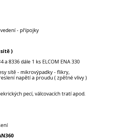
 vedení - přípojky
sítě )
4 a 8336 dále 1 ks ELCOM ENA 330
y sítě - mikrovýpadky - flikry,
slení napětí a proudu ( zpětné vlivy )
krických pecí, válcovacích tratí apod.
šení
AN360