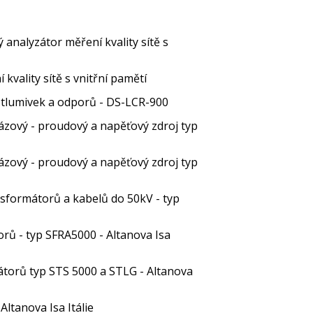
analyzátor měření kvality sítě s
kvality sítě s vnitřní pamětí
, tlumivek a odporů - DS-LCR-900
 fázový - proudový a napěťový zdroj typ
 fázový - proudový a napěťový zdroj typ
ansformátorů a kabelů do 50kV - typ
orů - typ SFRA5000 - Altanova Isa
átorů typ STS 5000 a STLG - Altanova
Altanova Isa Itálie