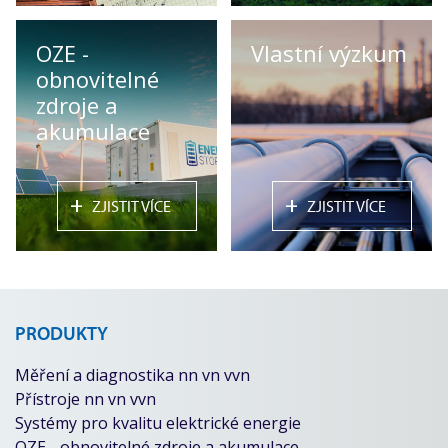
OZE -
Vlastní výzkum
obnovitelné
zdroje a
akumulace
+
+
ZJISTIT VÍCE
ZJISTIT VÍCE
PRODUKTY
Měření a diagnostika nn vn vvn
Přístroje nn vn vvn
Systémy pro kvalitu elektrické energie
OZE - obnovitelné zdroje a akumulace