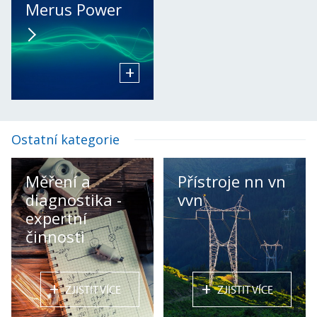
Merus Power
+
Ostatní kategorie
Měření a
Přístroje nn vn
diagnostika -
vvn
expertní
činnosti
+
+
ZJISTIT VÍCE
ZJISTIT VÍCE