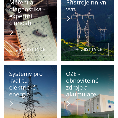
Měření a
Přístroje nn vn
diagnostika -
vvn
expertní
činnosti
+
+
ZJISTIT VÍCE
ZJISTIT VÍCE
Systémy pro
OZE -
kvalitu
obnovitelné
elektrické
zdroje a
energie
akumulace