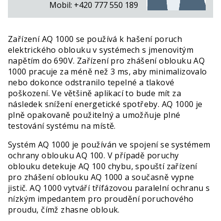
Mobil:
+420 777 550 189
Zařízení AQ 1000 se používá k hašení poruch
elektrického oblouku v systémech s jmenovitým
napětím do 690V. Zařízení pro zhášení oblouku AQ
1000 pracuje za méně než 3 ms, aby minimalizovalo
nebo dokonce odstranilo tepelné a tlakové
poškození. Ve většině aplikací to bude mít za
následek snížení energetické spotřeby. AQ 1000 je
plně opakovaně použitelný a umožňuje plné
testování systému na místě.
Systém AQ 1000 je používán ve spojení se systémem
ochrany oblouku AQ 100. V případě poruchy
oblouku detekuje AQ 100 chybu, spouští zařízení
pro zhášení oblouku AQ 1000 a současně vypne
jistič. AQ 1000 vytváří třífázovou paralelní ochranu s
nízkým impedantem pro proudění poruchového
proudu, čímž zhasne oblouk.