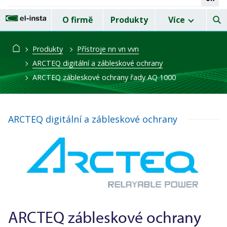
Kontakt
_
O firmě
Produkty
Více
Produkty
Přístroje nn vn vvn
ARCTEQ digitální a zábleskové ochrany
ARCTEQ zábleskové ochrany řady AQ 1000
ARCTEQ digitální a zábleskové ochrany
ARCTEQ zábleskové ochrany